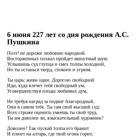
6 июня 227 лет со дня рождения А.С.
Пушкина
Поэт! не дорожи любовию народной.
Восторженных похвал пройдет минутный шум;
Услышишь суд глупца и смех толпы холодной,
Но ты останься тверд, спокоен и угрюм.
Ты царь: живи один. Дорогою свободной
Иди, куда влечет тебя свободный ум,
Усовершенствуя плоды любимых дум,
Не требуя наград за подвиг благородный.
Они в самом тебе. Ты сам свой высший суд;
Всех строже оценить умеешь ты свой труд.
Ты им доволен ли, взыскательный художник?
Доволен? Так пускай толпа его бранит
И плюет на алтарь, где твой огонь горит,